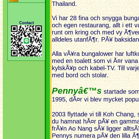
Thailand.
Vi har 28 fina och snygga bun
Contact
och egen restaurang, allt i et
runt om kring och med vy Ã¶ver
alldeles utanfÃ¶r. PÃ¥ baksidan
Alla vÃ¥ra bungalower har luft
med en toalett som vi Ã¤r vana 
kylskÃ¥p och kabel-TV. Till va
med bord och stolar.
Pennyâ€™s
startade som
1995, dÃ¤r vi blev mycket popu
2003 flyttade vi till Koh Chang
du hamnat hÃ¤r pÃ¥ en gamma
frÃ¥n Ao Nang sÃ¥ ligger alltsÃ
Pennys numera pÃ¥ den lilla Ã