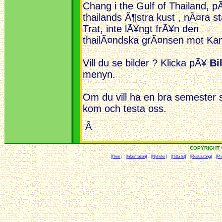
Chang i the Gulf of Thailand, p
thailands Ã¶stra kust , nÃ¤ra s
Trat, inte lÃ¥ngt frÃ¥n den
thailÃ¤ndska grÃ¤nsen mot Ka
Vill du se bilder ? Klicka pÃ¥
Bi
menyn.
Om du vill ha en bra semester 
kom och testa oss.
Â
COPYRIGHT 
[Hem]
[Information]
[Nyheter]
[Hitta hit]
[Restaurang]
[Pri