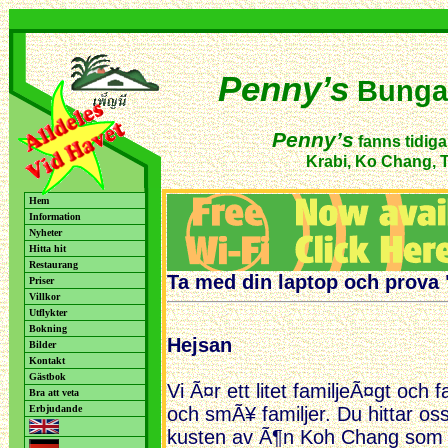
Penny’s
Bunga
Penny’s
fanns tidiga
Krabi, Ko Chang, T
Hem
Information
Nyheter
Hitta hit
Restaurang
Ta med din laptop och prova 
Priser
Villkor
Utflykter
Bokning
Hejsan
Bilder
Kontakt
Gästbok
Vi Ã¤r ett litet familjeÃ¤gt och
Bra att veta
Erbjudande
och smÃ¥ familjer. Du hittar os
kusten av Ã¶n Koh Chang som i s